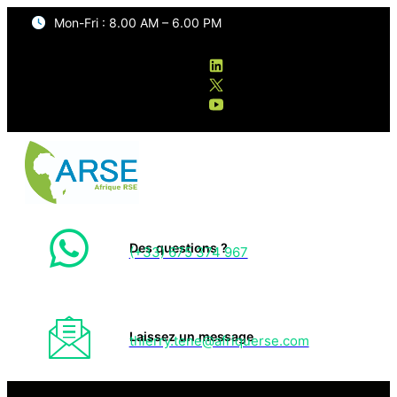
Mon-Fri : 8.00 AM – 6.00 PM
Des questions ?
(+33) 675 374 967
Laissez un message
thierry.tene@afriquerse.com