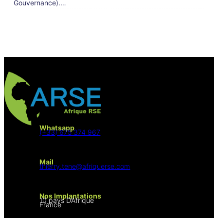
Gouvernance).…
Whatsapp
(+33) 675 374 967
Mail
thierry.tene@afriquerse.com
Nos Implantations
10 pays D’Afrique
France