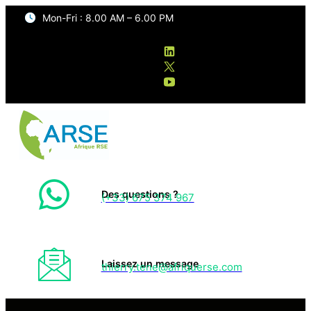
Mon-Fri : 8.00 AM – 6.00 PM
Des questions ?
(+33) 675 374 967
Laissez un message
thierry.tene@afriquerse.com