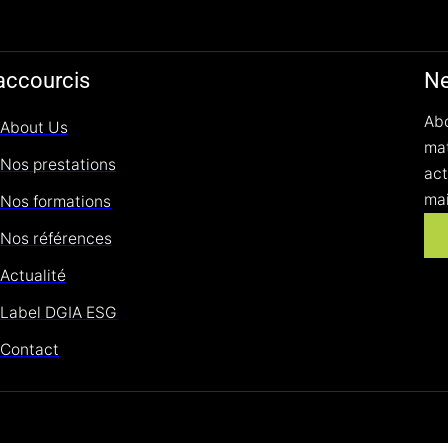
accourcis
Ne
Abo
About Us
mat
Nos prestations
act
mai
Nos formations
Nos références
Actualité
Label DGIA ESG
Contact