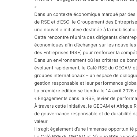
»
Dans un contexte économique marqué par des e
de RSE et d’ESG, le Groupement des Entreprise
une nouvelle initiative destinée à la mobilisati
Cette rencontre réunira des dirigeants d’entrep
économiques afin d’échanger sur les nouvelles 
des Entreprises (RSE) pour renforcer la compéti
Dans un environnement où les critères de bonne
évoluent rapidement, le Café RSE du GECAM et Af
groupes internationaux – un espace de dialogue
gestion responsable et leur performance globa
La première édition se tiendra le 14 avril 202
« Engagements dans la RSE, levier de perform
À travers cette initiative, le GECAM et Afrique
de gouvernance responsable et de durabilité da
valeur.
Il s’agit également d’une immense opportunit
Le Café RSE du GECAM et Afrique RSE a vocation