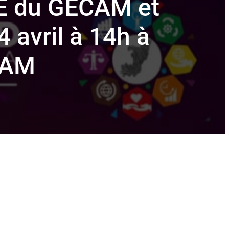
E du GECAM et
4 avril à 14h à
CAM