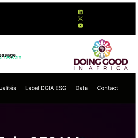
essage
ia-rse.com
ualités
Label DGIA ESG
Data
Contact