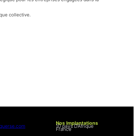
que collective.
Nos Implantations
iquerse.com
10 pays D’Afrique
France