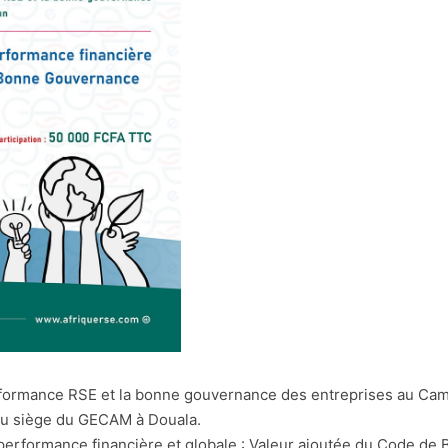
formance RSE et la bonne gouvernance des entreprises au Ca
 au siège du GECAM à Douala.
 performance financière et globale : Valeur ajoutée du Code 