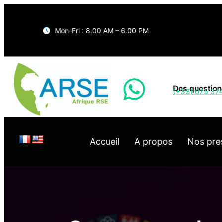
Mon-Fri : 8.00 AM – 6.00 PM
Des question
(+33) 675 37
Accueil
A propos
Nos pre