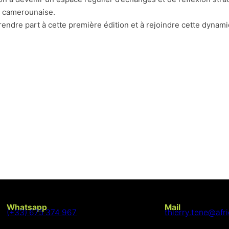
ie camerounaise.
rendre part à cette première édition et à rejoindre cette dynami
Whatsapp
Mail
(+33) 675 374 967
thierry.tene@afr