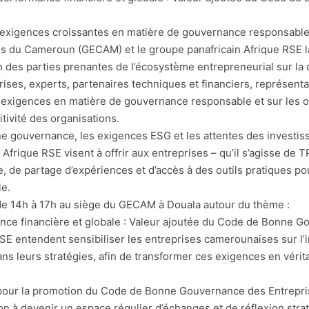
xigences croissantes en matière de gouvernance responsable,
s du Cameroun (GECAM) et le groupe panafricain Afrique RSE l
on des parties prenantes de l’écosystème entrepreneurial sur la d
rises, experts, partenaires techniques et financiers, représenta
exigences en matière de gouvernance responsable et sur les op
tivité des organisations.
 gouvernance, les exigences ESG et les attentes des investisse
rique RSE visent à offrir aux entreprises – qu’il s’agisse de T
, de partage d’expériences et d’accès à des outils pratiques po
le.
6 de 14h à 17h au siège du GECAM à Douala autour du thème :
ance financière et globale : Valeur ajoutée du Code de Bonne
 RSE entendent sensibiliser les entreprises camerounaises sur l
ns leurs stratégies, afin de transformer ces exigences en vérit
é pour la promotion du Code de Bonne Gouvernance des Entrep
 à devenir un espace régulier d’échanges et de réflexion stra