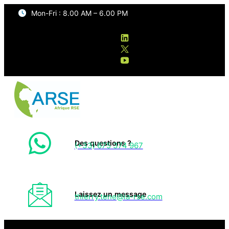
Mon-Fri : 8.00 AM – 6.00 PM
Des questions ?
(+33) 675 374 967
Laissez un message
thierry.tene@ia-rse.com