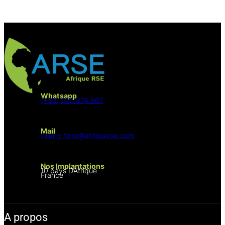
Whatsapp
(+33) 675 374 967
Mail
thierry.tene@afriquerse.com
Nos Implantations
10 pays D’Afrique
France
A propos