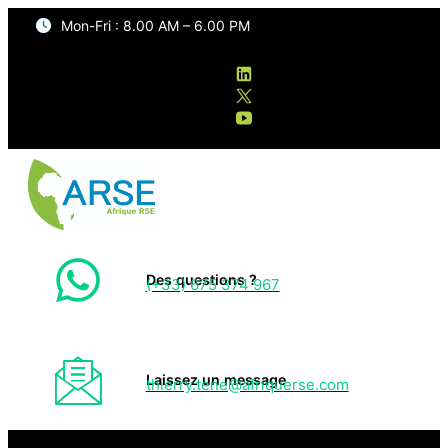
Mon-Fri : 8.00 AM – 6.00 PM
Des questions ?
(+33) 675 374 967
Laissez un message
thierry.tene@afriquerse.com