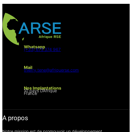
Whatsapp
(+33) 675 374 967
Mail
thierry.tene@afriquerse.com
Nos Implantations
10 pays D’Afrique
France
A propos
Notre mission est de promouvoir un développement