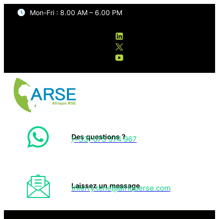
Mon-Fri : 8.00 AM – 6.00 PM
Des questions ?
(+33) 675 374 967
Laissez un message
thierry.tene@afriquerse.com